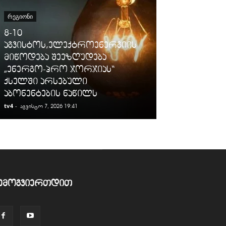
ᲡᲐᲛᲐᲠᲗᲐᲚᲘ
ᲠᲔᲒᲘᲝᲜᲘ
გიგა ავალიან
8-10
დაკავებულ
აგვისტოს,ელექტროენერგიის
არასრულწლო
მიწოდება შეეზღუდება
იმნაძესა და 
„ენერგო-პრო ჯორჯიას“
ბერუაშვილს
ქსელში არსებული
ღონისძიები
აბონენტების ნაწილს
პატიმრობა 
tv4
-
tv4
-
აგვისტო 7, 2026 19:41
აგვისტო 7, 2026
ემოგვიერთდით