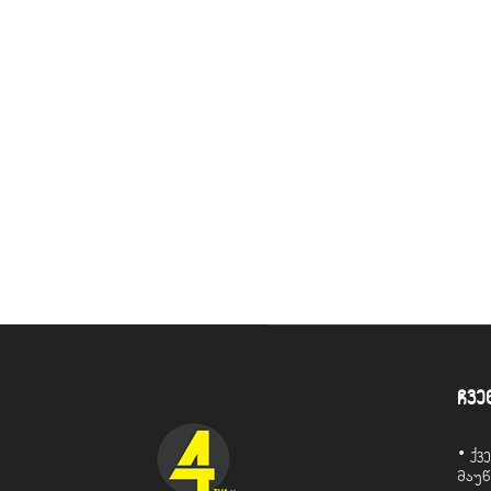
ჩვე
• ქ
მაუ