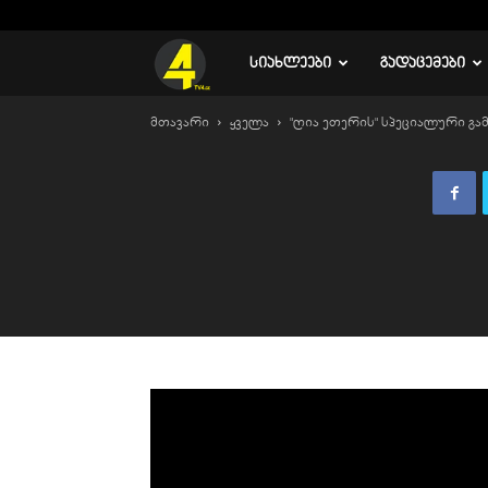
C
20.5
რუსთავი
TV
ᲡᲘᲐᲮᲚᲔᲔᲑᲘ
ᲒᲐᲓᲐᲪᲔᲛᲔᲑᲘ
მთავარი
ყველა
"ღია ეთერის" სპეციალური გა
4