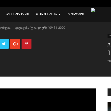
ᲒᲐᲜᲪᲮᲐᲓᲔᲑᲔᲑᲘ
ᲩᲕᲔᲜ ᲨᲔᲡᲐᲮᲔᲑ
ᲙᲝᲜᲢᲐᲥᲢᲘ
მოშვება
გადაცემა “ღია ეთერი” 09-11-2020
ყ
გ
1
ა