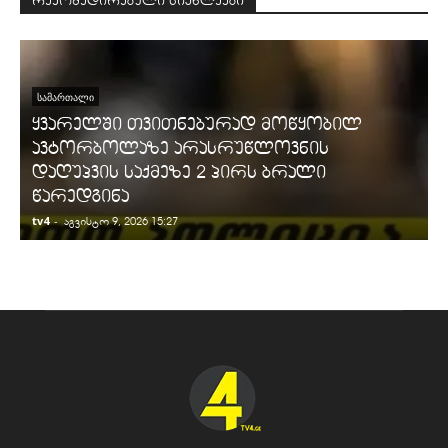
რეკომედირებული სიახლეები
ᲡᲐᲛᲐᲠᲗᲐᲚᲘ
ყვარელში თვითნებურად მოწყობილ
ავტორბოლაზე არასრუწლოვნის
დაღუპვის საქმეზე 2 პირს ბრალი
წარედგინა
tv4
-
t
აგვისტო 9, 2026 15:27