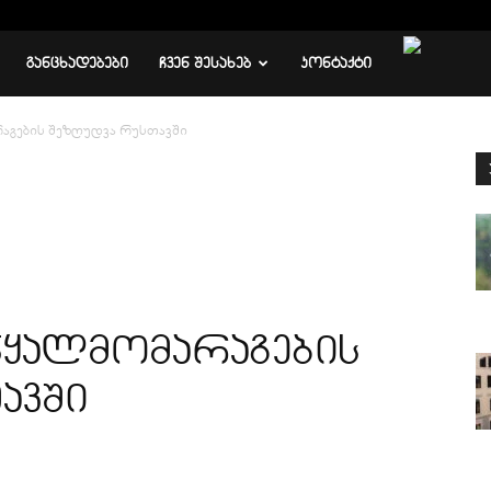
ᲒᲐᲜᲪᲮᲐᲓᲔᲑᲔᲑᲘ
ᲩᲕᲔᲜ ᲨᲔᲡᲐᲮᲔᲑ
ᲙᲝᲜᲢᲐᲥᲢᲘ
აგების შეზღუდვა რუსთავში
წყალმომარაგების
ავში