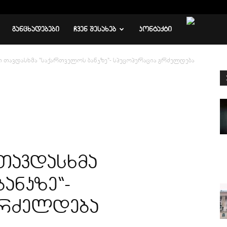
ᲒᲐᲜᲪᲮᲐᲓᲔᲑᲔᲑᲘ
ᲩᲕᲔᲜ ᲨᲔᲡᲐᲮᲔᲑ
ᲙᲝᲜᲢᲐᲥᲢᲘ
 თავდასხმა “საქართველოს ბანკზე“- სპეცოპერაცია გრძელდება
თავდასხმა
ანკზე“-
გრძელდება