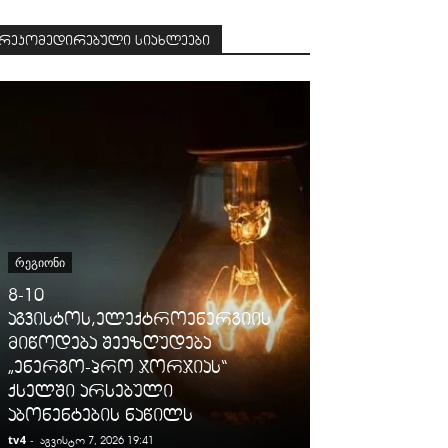
რეკომედირებული სიახლეები
ᲡᲐᲛᲐᲠᲗᲐᲚᲘ
ᲠᲔᲒᲘᲝᲜᲘ
გიგა ავალიან
8-10
დაკავებულ
აგვისტოს,ელექტროენერგიის
არასრულწლო
მიწოდება შეეზღუდება
იმნაძესა და 
„ენერგო-პრო ჯორჯიას“
ბერუაშვილს
ქსელში არსებული
ღონისძიები
აბონენტების ნაწილს
პატიმრობა 
tv4
-
tv4
-
აგვისტო 7, 2026 19:41
აგვისტო 7, 2026