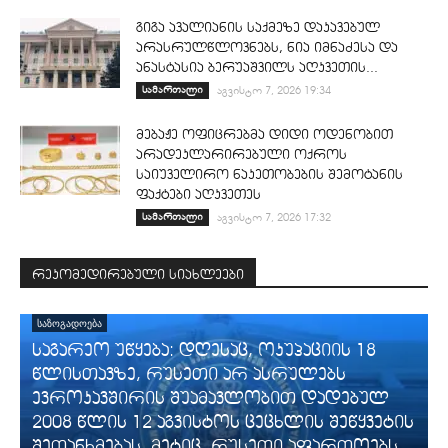
გიგა ავალიანის საქმეზე დაკავებულ
არასრულწლოვნებს, ნია იმნაძესა და
ანასტასია ბერუაშვილს აღკვეთის...
სამართალი
აგვისტო 7, 2026 19:34
მებაჟე ოფიცრებმა დიდი ოდენობით
არადეკლარირებული ოქროს
საიუველირო ნაკეთობების შემოტანის
ფაქტები აღკვეთეს
სამართალი
აგვისტო 7, 2026 17:32
რეკომედირებული სიახლეები
ᲡᲐᲖᲝᲒᲐᲓᲝᲔᲑᲐ
საგარეო უწყება: დღესაც, ოკუპაციის 18
წლისთავზე, რუსეთი არ ასრულებს
ევროკავშირის შუამავლობით დადებულ
2008 წლის 12 აგვისტოს ცეცხლის შეწყვეტის
შეთანხმებას. მეტიც, რუსეთი აფართოებს