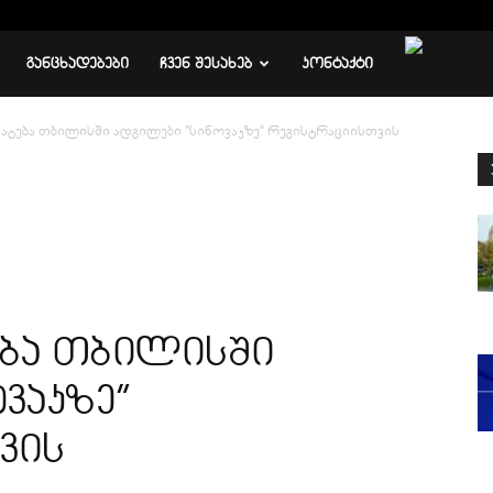
ᲒᲐᲜᲪᲮᲐᲓᲔᲑᲔᲑᲘ
ᲩᲕᲔᲜ ᲨᲔᲡᲐᲮᲔᲑ
ᲙᲝᲜᲢᲐᲥᲢᲘ
ტება თბილისში ადგილები “სინოვაკზე” რეგისტრაციისთვის
ბა თბილისში
ვაკზე”
ვის