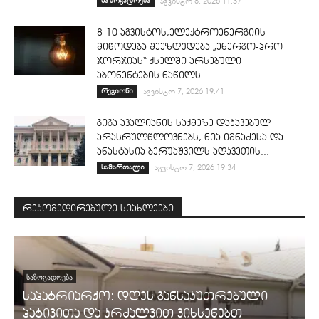
საზოგადოება
აგვისტო 8, 2026 11:37
8-10 აგვისტოს,ელექტროენერგიის
მიწოდება შეეზღუდება „ენერგო-პრო
ჯორჯიას“ ქსელში არსებული
აბონენტების ნაწილს
რეგიონი
აგვისტო 7, 2026 19:41
გიგა ავალიანის საქმეზე დაკავებულ
არასრულწლოვნებს, ნია იმნაძესა და
ანასტასია ბერუაშვილს აღკვეთის...
სამართალი
აგვისტო 7, 2026 19:34
რეკომედირებული სიახლეები
ᲡᲐᲖᲝᲒᲐᲓᲝᲔᲑᲐ
საპატრიარქო: დღეს განსაკუთრებული
პატივითა და კრძალვით ვიხსენებთ