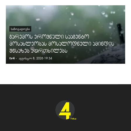
ᲡᲐᲖᲝᲒᲐᲓᲝᲔᲑᲐ
გარემოს ეროვნული სააგენტო
მოსახლეობას მოსალოდნელი ამინდის
შწსაზებ აფრთხილებს
tv4
-
t
აგვისტო 8, 2026 19:34