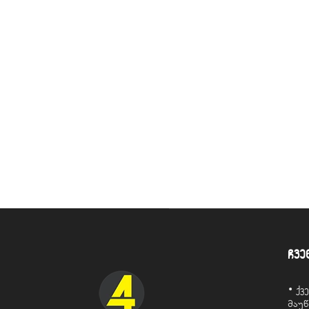
ჩვე
• ქ
მაუ