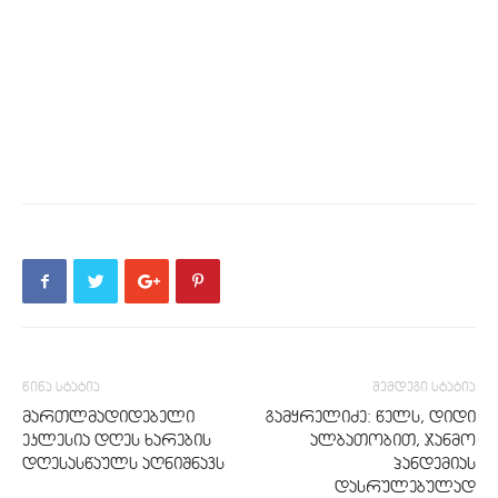
წინა სტატია
შემდეგი სტატია
მართლმადიდებელი
გამყრელიძე: წელს, დიდი
ეკლესია დღეს ხარების
ალბათობით, ჯანმო
დღესასწაულს აღნიშნავს
პანდემიას
დასრულებულად