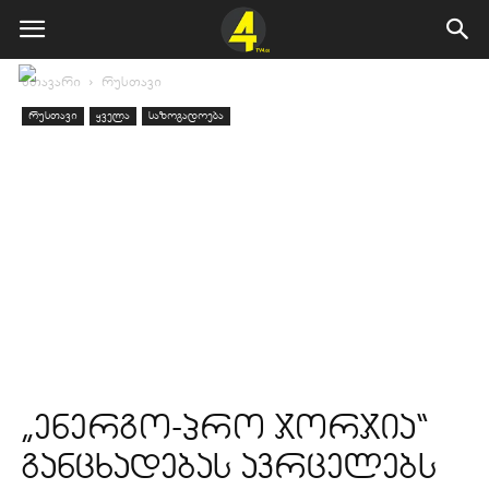
მთავარი
რუსთავი
რუსთავი
ყველა
საზოგადოება
„ენერგო-პრო ჯორჯია“
განცხადებას ავრცელებს