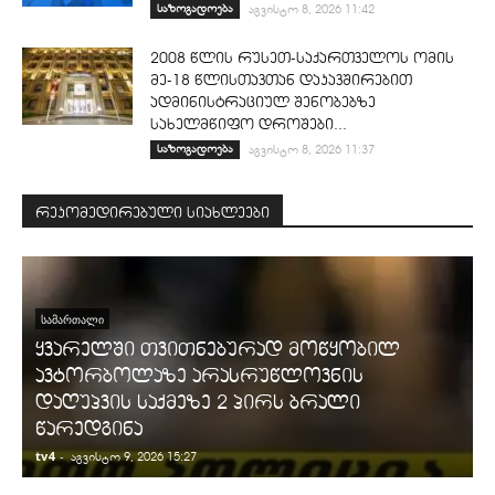
საზოგადოება
აგვისტო 8, 2026 11:42
2008 წლის რუსეთ-საქართველოს ომის
მე-18 წლისთავთან დაკავშირებით
ადმინისტრაციულ შენობებზე
სახელმწიფო დროშები...
საზოგადოება
აგვისტო 8, 2026 11:37
რეკომედირებული სიახლეები
ᲡᲐᲛᲐᲠᲗᲐᲚᲘ
ყვარელში თვითნებურად მოწყობილ
ავტორბოლაზე არასრუწლოვნის
დაღუპვის საქმეზე 2 პირს ბრალი
წარედგინა
tv4
-
t
აგვისტო 9, 2026 15:27