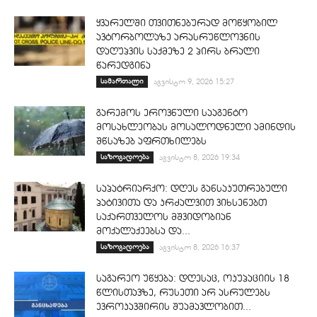
ყვარელში თვითნებურად მოწყობილ
ავტორბოლაზე არასრუწლოვნის
დაღუპვის საქმეზე 2 პირს ბრალი
წარედგინა
სამართალი
აგვისტო 9, 2026 15:27
გარემოს ეროვნული სააგენტო
მოსახლეობას მოსალოდნელი ამინდის
შწსაზებ აფრთხილებს
საზოგადოება
აგვისტო 8, 2026 19:34
საპატრიარქო: დღეს განსაკუთრებული
პატივითა და კრძალვით ვიხსენებთ
საქართველოს მშვიდობიან
მოქალაქეებსა და...
საზოგადოება
აგვისტო 8, 2026 16:37
საგარეო უწყება: დღესაც, ოკუპაციის 18
წლისთავზე, რუსეთი არ ასრულებს
ევროკავშირის შუამავლობით...