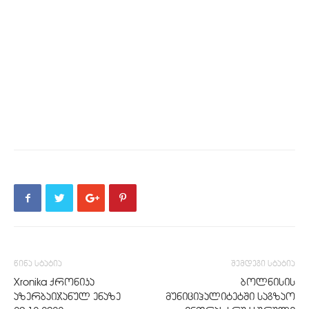
წინა სტატია
შემდეგი სტატია
Xronika ქრონიკა
ბოლნისის
აზერბაიჯანულ ენაზე
მუნიციპალიტეტში საგზაო