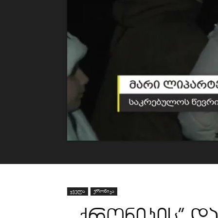
ყველა
ქრონიკა
,,ქრონიკის” და