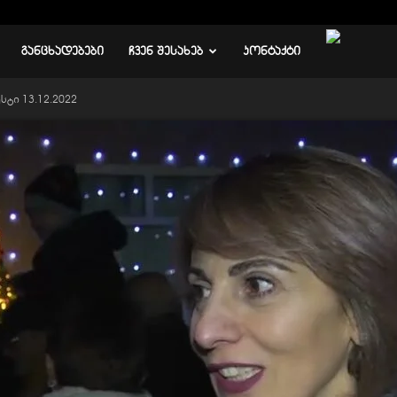
ᲒᲐᲜᲪᲮᲐᲓᲔᲑᲔᲑᲘ
ᲩᲕᲔᲜ ᲨᲔᲡᲐᲮᲔᲑ
ᲙᲝᲜᲢᲐᲥᲢᲘ
სტი 13.12.2022