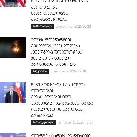
საზიანოდ უცხო ქვეყნიდან
მართულ და
საქართველოდან
მხარდაჭერილ...
სამართალი
აგვისტო 5, 2026 20:33
ელექტროენერგიის
მიწოდება შეეზღუდება
„ენერგო-პრო ჯორჯიას“
ქსელში არსებული
აბონენტების ნაწილს
რეგიონი
აგვისტო 5, 2026 17:28
გივი მიქანაძემ სასკოლო
ფორმების
მოსწავლეებისთვის
უსასყიდლოდ გადაცემისა და
რეალიზაციის საკითხები
განმარტაა
საზოგადოება
აგვისტო 5, 2026 17:24
ფორმის ტარება დაწყებითი