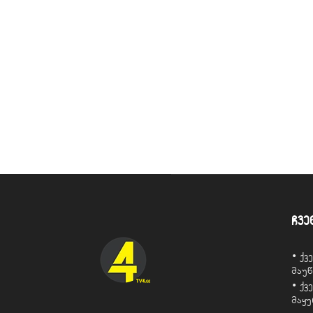
ჩვე
• ქ
მაუ
• ქ
მაყ