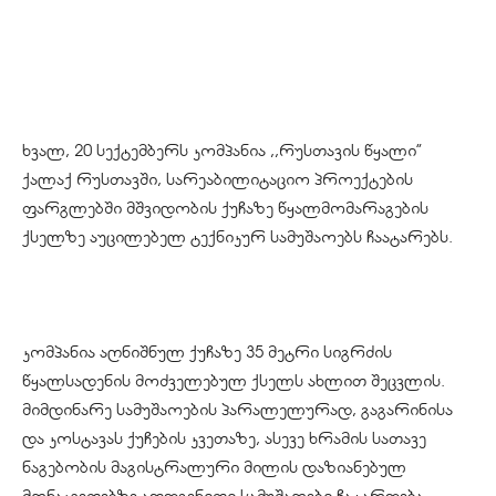
ხვალ
, 20
სექტემბერს
კომპანია
,,
რუსთავის
წყალი
”
ქალაქ
რუსთავში
,
სარეაბილიტაციო
პროექტების
ფარგლებში
მშვიდობის
ქუჩაზე
წყალმომარაგების
ქსელზე
აუცილებელ
ტექნიკურ
სამუშაოებს
ჩაატარებს
.
კომპანია
აღნიშნულ
ქუჩაზე
35
მეტრი
სიგრძის
წყალსადენის
მოძველებულ
ქსელს
ახლით
შეცვლის
.
მიმდინარე
სამუშაოების
პარალელურად
,
გაგარინისა
და
კოსტავას
ქუჩების
კვეთაზე
,
ასევე
ხრამის
სათავე
ნაგებობის
მაგისტრალური
მილის
დაზიანებულ