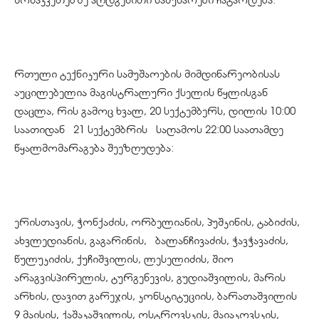
მონაკვეთებზე
აღდგენითი
სამუშაოები
ჩატარდება
.
რთული
ტექნიკური
სამუშაოების
მიმდინარეობისას
აუცილებელია
მაგისტრალური
ქსელის
წყლისგან
დაცლა
,
რის
გამოც
ხვალ
, 20
სექტემბერს
,
დილის
10:00
საათიდან
21
სექტემბრის
საღამოს
22:00
საათამდე
წყალმომარაგება
შეეზღუდება
:
ერისთავის
,
ჭონქაძის
,
ორბელიანის
,
პუშკინის
,
ტაბიძის
,
ახვლედიანის
,
გაგარინის
,
ბალანჩივაძის
,
ჭავჭავაძის
,
წულუკიძის
,
ქუჩიშვილის
,
ლესელიძის
,
შიო
არაგვისპირელის
,
ტურგენევის
,
გუდიაშვილის
,
მარის
არხის
,
დავით
გარეჯის
,
კონსტიტუციის
,
ბარათაშვილის
9
მაისის
,
ქაშაკაშვილის
,
ოსტროვსკის
,
მაიაკოვსკის
,