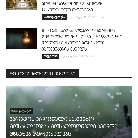
ადმინისტრაციულ შენობებზე
სახელმწიფო დროშები...
საზოგადოება
აგვისტო 8, 2026 11:37
8-10 აგვისტოს,ელექტროენერგიის
მიწოდება შეეზღუდება „ენერგო-პრო
ჯორჯიას“ ქსელში არსებული
აბონენტების ნაწილს
რეგიონი
აგვისტო 7, 2026 19:41
რეკომედირებული სიახლეები
ᲡᲐᲖᲝᲒᲐᲓᲝᲔᲑᲐ
გარემოს ეროვნული სააგენტო
მოსახლეობას მოსალოდნელი ამინდის
შწსაზებ აფრთხილებს