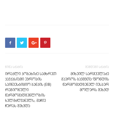
წინა სტატია
შემდეგი სტატია
ირაკლი კობახიძე სამხრეთ
მიხეილ სარჯველაძე
კავკასიაში ევროპის
გაეროს ბავშვთა ფონდის
საინვესტიციო ბანკის (EIB)
წარმომადგენელ იესპერ
რეგიონული
მოლერს შეხვდ
წარმომადგენლობის
ხელმძღვანელს, მაჩიე
ჩურას შეხვდა