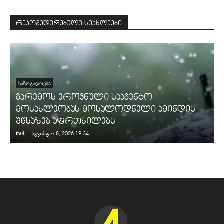
რეკომედირებული სიახლეები
ᲡᲐᲖᲝᲒᲐᲓᲝᲔᲑᲐ
გარემოს ეროვნული სააგენტო
მოსახლეობას მოსალოდნელი ამინდის
შწსაზებ აფრთხილებს
tv4
-
t
აგვისტო 8, 2026 19:34