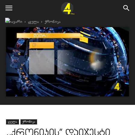
მთავარი
ყველა
ქრონიკა
ყველა
ქრონიკა
,,ქრონიკის” დაიჯესტი