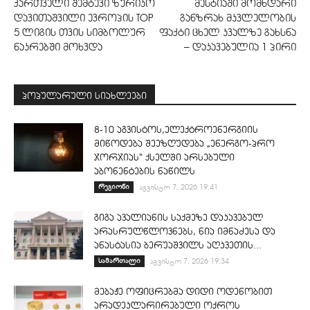
ქართველი შემტევი ზურიკო
მესტიაში მომხდარი
დავითაშვილი ევროპის TOP
განზრახ მკვლელობის
5 ლიგის თვის სიმბოლურ
ფაქტი ცხელ კვალზე გახსნა
ნაკრებში მოხვდა
– დაკავებულია 1 პირი
პოპულარული სიახლეები
8-10 აგვისტოს,ელექტროენერგიის
მიწოდება შეეზღუდება „ენერგო-პრო
ჯორჯიას“ ქსელში არსებული
აბონენტების ნაწილს
რეგიონი
აგვისტო 7, 2026 19:41
გიგა ავალიანის საქმეზე დაკავებულ
არასრულწლოვნებს, ნია იმნაძესა და
ანასტასია ბერუაშვილს აღკვეთის...
სამართალი
აგვისტო 7, 2026 19:34
მებაჟე ოფიცრებმა დიდი ოდენობით
არადეკლარირებული ოქროს