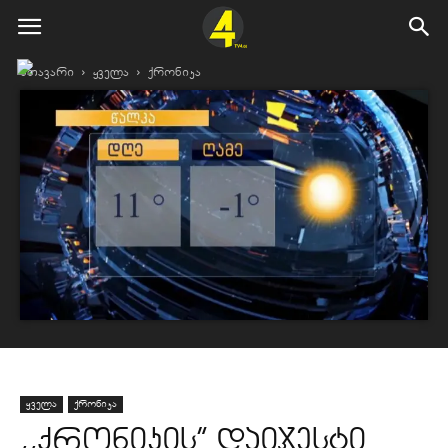
მთავარი
ყველა
ქრონიკა
ყველა
ქრონიკა
,,ქრონიკის” დაიჯესტი