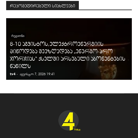
რეკომედირებული სიახლეები
ᲠᲔᲒᲘᲝᲜᲘ
8-10 აგვისტოს,ელექტროენერგიის
მიწოდება შეეზღუდება „ენერგო-პრო
ჯორჯიას“ ქსელში არსებული აბონენტების
ნაწილს
tv4
-
t
აგვისტო 7, 2026 19:41