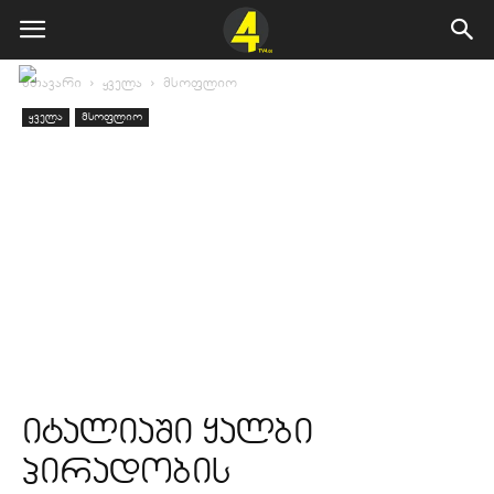
მთავარი
ყველა
მსოფლიო
ყველა
მსოფლიო
იტალიაში ყალბი
პირადობის