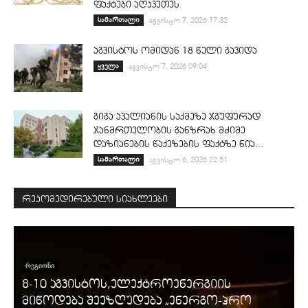
ფაქტები აღკვეთეს
სამართალი
აგვისტო 7, 2026 17:32
აგვისტოს ომიდან 18 წელი გავიდა
ყველა
აგვისტო 7, 2026 09:04
გიგა ავალიანის საქმეზე ჯგუფურად
ჯანმრთელობის განზრახ მძიმე
დაზიანების წაქეზების ფაქტზე ნია...
სამართალი
აგვისტო 6, 2026 22:51
რეკომედირებული სიახლეები
ᲠᲔᲒᲘᲝᲜᲘ
8-10 აგვისტოს,ელექტროენერგიის
მიწოდება შეეზღუდება „ენერგო-პრო