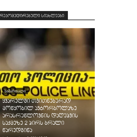
რეკომედირებული სიახლეები
ᲡᲐᲛᲐᲠᲗᲐᲚᲘ
ყვარელში თვითნებურად
ᲡᲐᲖᲝᲒᲐᲓᲝᲔᲑᲐ
მოწყობილ ავტორბოლაზე
არასრუწლოვნის დაღუპვის
გარემოს ერ
საქმეზე 2 პირს ბრალი
მოსახლეობ
წარედგინა
ამინდის შწ