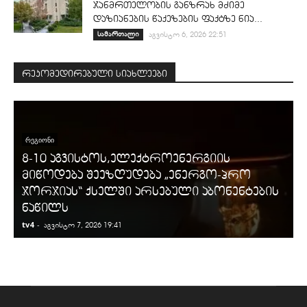
ჯანმრთელობის განზრახ მძიმე
დაზიანების წაქეზების ფაქტზე ნია...
სამართალი
აგვისტო 6, 2026 22:51
რეკომედირებული სიახლეები
ᲠᲔᲒᲘᲝᲜᲘ
8-10 აგვისტოს,ელექტროენერგიის
მიწოდება შეეზღუდება „ენერგო-პრო
ჯორჯიას“ ქსელში არსებული აბონენტების
ნაწილს
tv4
-
t
აგვისტო 7, 2026 19:41