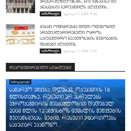
არასრულწლოვნებს, ნია იმნაძესა და
ანასტასია ბერუაშვილს აღკვეთის...
სამართალი
აგვისტო 7, 2026 19:34
მებაჟე ოფიცრებმა დიდი ოდენობით
არადეკლარირებული ოქროს
საიუველირო ნაკეთობების შემოტანის
ფაქტები აღკვეთეს
სამართალი
აგვისტო 7, 2026 17:32
რეკომედირებული სიახლეები
ᲡᲐᲖᲝᲒᲐᲓᲝᲔᲑᲐ
საგარეო უწყება: დღესაც, ოკუპაციის 18
წლისთავზე, რუსეთი არ ასრულებს
ევროკავშირის შუამავლობით დადებულ
2008 წლის 12 აგვისტოს ცეცხლის შეწყვეტის
შეთანხმებას. მეტიც, რუსეთი აფართოებს
საკუთარ უკანონო...