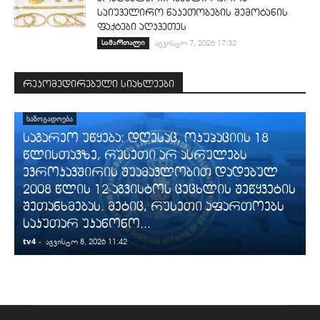
საიუველირო ნაკეთობების შემოტანის
ფაქტები აღკვეთეს
სამართალი
აგვისტო 7, 2026 17:32
რეკომედირებული სიახლეები
ᲡᲐᲖᲝᲒᲐᲓᲝᲔᲑᲐ
საგარეო უწყება: დღესაც, ოკუპაციის 18
წლისთავზე, რუსეთი არ ასრულებს
ევროკავშირის შუამავლობით დადებულ
2008 წლის 12 აგვისტოს ცეცხლის შეწყვეტის
შეთანხმებას. მეტიც, რუსეთი აფართოებს
საკუთარ უკანონო...
tv4
-
t
აგვისტო 8, 2026 11:42