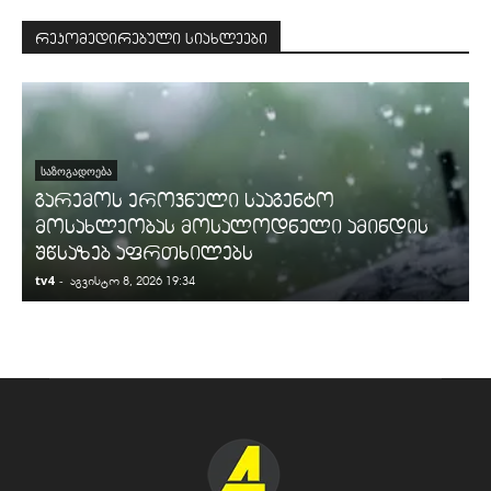
რეკომედირებული სიახლეები
ᲡᲐᲖᲝᲒᲐᲓᲝᲔᲑᲐ
გარემოს ეროვნული სააგენტო
მოსახლეობას მოსალოდნელი ამინდის
შწსაზებ აფრთხილებს
tv4
-
t
აგვისტო 8, 2026 19:34