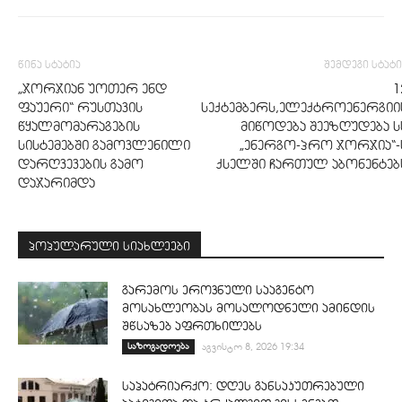
წინა სტატია
შემდეგი სტატი
„ჯორჯიან უოთერ ენდ
1
ფაუერი“ რუსთავის
სექტემბერს,ელექტროენერგიი
წყალმომარაგების
მიწოდება შეეზღუდება ს
სისტემებში გამოვლენილი
„ენერგო-პრო ჯორჯია“-
დარღვევების გამო
ქსელში ჩართულ აბონენტებ
დაჯარიმდა
პოპულარული სიახლეები
გარემოს ეროვნული სააგენტო
მოსახლეობას მოსალოდნელი ამინდის
შწსაზებ აფრთხილებს
საზოგადოება
აგვისტო 8, 2026 19:34
საპატრიარქო: დღეს განსაკუთრებული