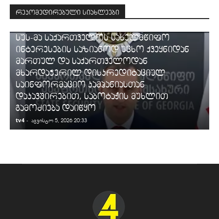
რეკომედირებული სიახლეები
ᲡᲐᲛᲐᲠᲗᲐᲚᲘ
სუს-მა საქართველოს სახელმწიფო
ინტერესების საზიანოდ უცხო ქვეყნიდან
მართულ და საქართველოდან
მხარდაჭერილ დისკრედიტაციულ
საინფორმაციო კამპანიასთან
დაკავშირებით, საბოტაჟის მუხლით
გამოძიება დაიწყო
tv4
-
t
აგვისტო 5, 2026 20:33