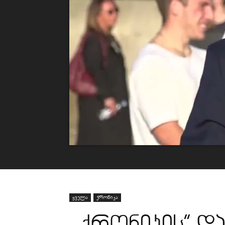
ყველა
ქრონიკა
,,ქრონიკის” და