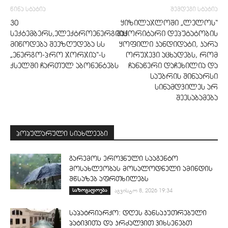
წინა სტატია
შემდეგი სტატია
30
ყიზილაჯლოში „ლელოს“
სექტემბერს,ელექტროენერგიის
მაჟორიტარი დეპუტატობის
მიწოდება შეეზღუდება სს
ყოფილი კანდიდატი, კარა
„ენერგო-პრო ჯორჯია“-ს
ორუჯევი აცხადებს, რომ
ქსელში ჩართულ აბონენტებს
ჩანაწერი დაჩეხილია და
საუბრის შინაარსი
სინამდვილეს არ
შეესაბამება
პოპულარული სიახლეები
გარემოს ეროვნული სააგენტო
მოსახლეობას მოსალოდნელი ამინდის
შწსაზებ აფრთხილებს
საზოგადოება
აგვისტო 8, 2026 19:34
საპატრიარქო: დღეს განსაკუთრებული
პატივითა და კრძალვით ვიხსენებთ