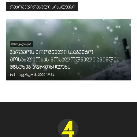
რეკომედირებული სიახლეები
ᲡᲐᲖᲝᲒᲐᲓᲝᲔᲑᲐ
გარემოს ეროვნული სააგენტო
მოსახლეობას მოსალოდნელი ამინდის
შწსაზებ აფრთხილებს
tv4
-
t
აგვისტო 8, 2026 19:34