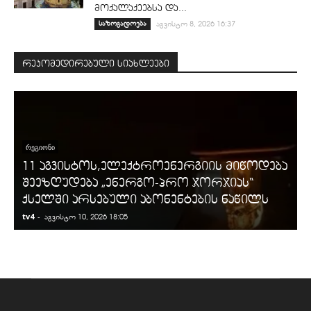
მოქალაქეებსა და...
საზოგადოება
აგვისტო 8, 2026 16:37
რეკომედირებული სიახლეები
ᲠᲔᲒᲘᲝᲜᲘ
11 აგვისტოს,ელექტროენერგიის მიწოდება
შეეზღუდება „ენერგო-პრო ჯორჯიას“
ქსელში არსებული აბონენტების ნაწილს
tv4
-
t
აგვისტო 10, 2026 18:05