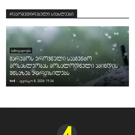
რეკომედირებული სიახლეები
ᲡᲐᲖᲝᲒᲐᲓᲝᲔᲑᲐ
გარემოს ეროვნული სააგენტო
მოსახლეობას მოსალოდნელი ამინდის
შწსაზებ აფრთხილებს
tv4
-
t
აგვისტო 8, 2026 19:34