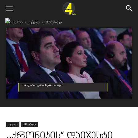
მთავარი
ყველა
ქრონიკა
ყველა
ქრონიკა
,,ქრონიკის” დაიჯესტი