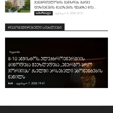
ჯანმრთელობის განზრახ მძიმე
დაზიანების წაქეზების ფაქტზე ნია...
სამართალი
აგვისტო 6, 2026 22:51
რეკომედირებული სიახლეები
ᲠᲔᲒᲘᲝᲜᲘ
8-10 აგვისტოს,ელექტროენერგიის
მიწოდება შეეზღუდება „ენერგო-პრო
ჯორჯიას“ ქსელში არსებული აბონენტების
ნაწილს
tv4
-
t
აგვისტო 7, 2026 19:41