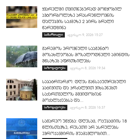
ყვარელში თვითნებურად მოწყობილ
ავტორბოლაზე არასრუწლოვნის
დაღუპვის საქმეზე 2 პირს ბრალი
წარედგინა
სამართალი
აგვისტო 9, 2026 15:27
გარემოს ეროვნული სააგენტო
მოსახლეობას მოსალოდნელი ამინდის
შწსაზებ აფრთხილებს
საზოგადოება
აგვისტო 8, 2026 19:34
საპატრიარქო: დღეს განსაკუთრებული
პატივითა და კრძალვით ვიხსენებთ
საქართველოს მშვიდობიან
მოქალაქეებსა და...
საზოგადოება
აგვისტო 8, 2026 16:37
საგარეო უწყება: დღესაც, ოკუპაციის 18
წლისთავზე, რუსეთი არ ასრულებს
ევროკავშირის შუამავლობით...