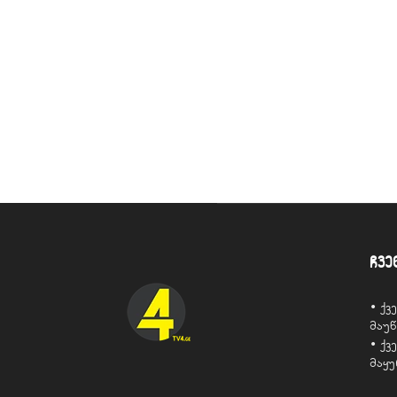
ჩვე
• ქ
მაუ
• ქ
მაყ