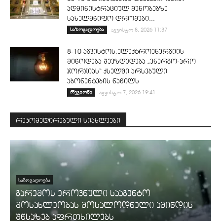
ადმინისტრაციულ შენობებზე
სახელმწიფო დროშები...
საზოგადოება
აგვისტო 8, 2026 11:37
8-10 აგვისტოს,ელექტროენერგიის
მიწოდება შეეზღუდება „ენერგო-პრო
ჯორჯიას“ ქსელში არსებული
აბონენტების ნაწილს
რეგიონი
აგვისტო 7, 2026 19:41
რეკომედირებული სიახლეები
ᲡᲐᲖᲝᲒᲐᲓᲝᲔᲑᲐ
გარემოს ეროვნული სააგენტო
მოსახლეობას მოსალოდნელი ამინდის
შწსაზებ აფრთხილებს