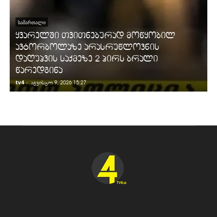
ᲡᲐᲛᲐᲠᲗᲐᲚᲘ
ყვარელში თვითნებურად მოწყობილ
ავტორბოლაზე არასრუწლოვნის
დაღუპვის საქმეზე 2 პირს ბრალი
წარედგინა
tv4
-
t
აგვისტო 9, 2026 15:27