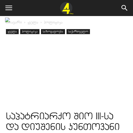
მთავარი
ყველა
პოლიტიკა
ყველა
პოლიტიკა
საზოგადოება
საქართველო
საპატრიარქო შიო III-სა
და დიუშენის კუნთოვანი