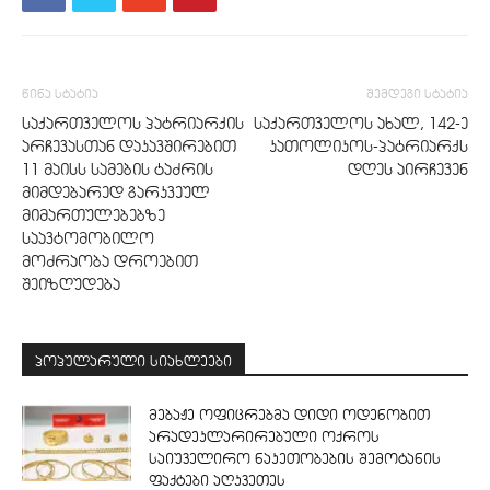
წინა სტატია
შემდეგი სტატია
საქართველოს პატრიარქის
საქართველოს ახალ, 142-ე
არჩევასთან დაკავშირებით
კათოლიკოს-პატრიარქს
11 მაისს სამების ტაძრის
დღეს აირჩევენ
მიმდებარედ გარკვეულ
მიმართულებებზე
საავტომობილო
მოძრაობა დროებით
შეიზღუდება
პოპულარული სიახლეები
მებაჟე ოფიცრებმა დიდი ოდენობით
არადეკლარირებული ოქროს
საიუველირო ნაკეთობების შემოტანის
ფაქტები აღკვეთეს