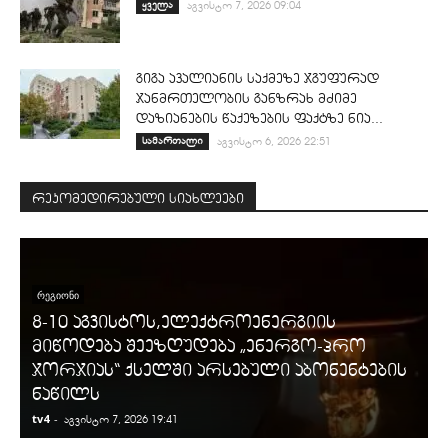
ყველა
აგვისტო 7, 2026 09:04
გიგა ავალიანის საქმეზე ჯგუფურად
ჯანმრთელობის განზრახ მძიმე
დაზიანების წაქეზების ფაქტზე ნია...
სამართალი
აგვისტო 6, 2026 22:51
რეკომედირებული სიახლეები
ᲠᲔᲒᲘᲝᲜᲘ
8-10 აგვისტოს,ელექტროენერგიის
მიწოდება შეეზღუდება „ენერგო-პრო
ჯორჯიას“ ქსელში არსებული აბონენტების
ნაწილს
tv4
-
t
აგვისტო 7, 2026 19:41