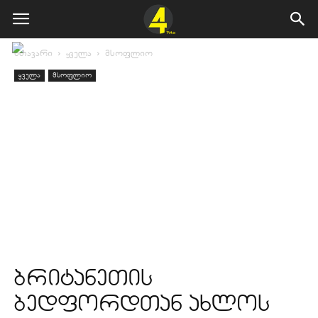
მთავარი
ყველა
მსოფლიო
ყველა
მსოფლიო
ბრიტანეთის
ბედფორდთან ახლოს