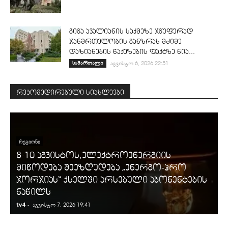
გიგა ავალიანის საქმეზე ჯგუფურად
ჯანმრთელობის განზრახ მძიმე
დაზიანების წაქეზების ფაქტზე ნია...
სამართალი
აგვისტო 6, 2026 22:51
რეკომედირებული სიახლეები
ᲠᲔᲒᲘᲝᲜᲘ
8-10 აგვისტოს,ელექტროენერგიის
მიწოდება შეეზღუდება „ენერგო-პრო
ჯორჯიას“ ქსელში არსებული აბონენტების
ნაწილს
tv4
-
t
აგვისტო 7, 2026 19:41