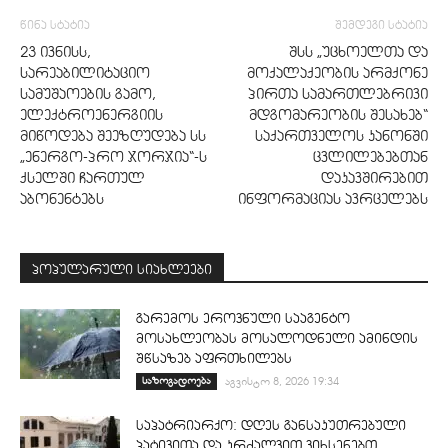
წინა სტატია
შემდეგი სტატია
23 ივნისს,
შსს „უცხოელთა და
სარეაბილიტაციო
მოქალაქეობის არმქონე
სამუშაოების გამო,
პირთა სამართლებრივი
ელექტროენერგიის
მდგომარეობის შესახებ“
მიწოდება შეეზღუდება სს
საქართველოს კანონში
„ენერგო-პრო ჯორჯია“-ს
ცვლილებებთან
ქსელში ჩართულ
დაკავშირებით
აბონენტებს
ინფორმაციას ავრცელებს
პოპულარული სიახლეები
გარემოს ეროვნული სააგენტო
მოსახლეობას მოსალოდნელი ამინდის
შწსაზებ აფრთხილებს
საზოგადოება
აგვისტო 8, 2026 19:34
საპატრიარქო: დღეს განსაკუთრებული
პატივითა და კრძალვით ვიხსენებთ