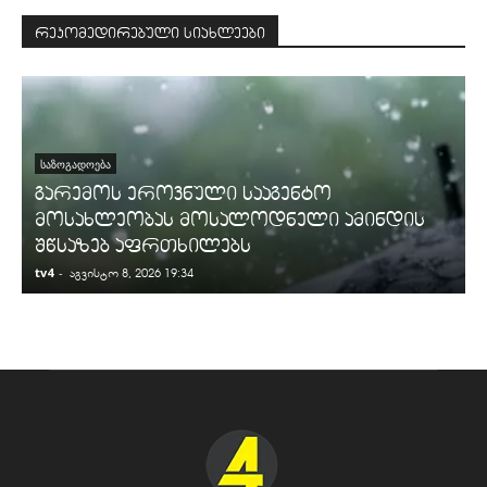
რეკომედირებული სიახლეები
ᲡᲐᲖᲝᲒᲐᲓᲝᲔᲑᲐ
გარემოს ეროვნული სააგენტო
მოსახლეობას მოსალოდნელი ამინდის
შწსაზებ აფრთხილებს
tv4
-
t
აგვისტო 8, 2026 19:34