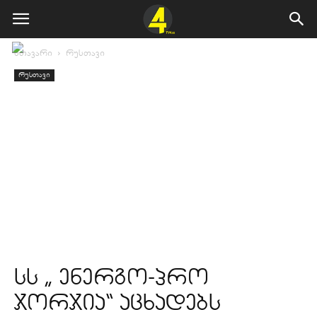
მთავარი
რუსთავი
რუსთავი
სს „ ენერგო-პრო
ჯორჯია“ აცხადებს