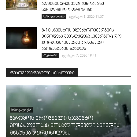
ადმინისტრაციულ შენობებზე
სახელმწიფო დროშები...
საზოგადოება
აგვისტო 8, 2026 11:37
8-10 აგვისტოს,ელექტროენერგიის
მიწოდება შეეზღუდება „ენერგო-პრო
ჯორჯიას“ ქსელში არსებული
აბონენტების ნაწილს
რეგიონი
აგვისტო 7, 2026 19:41
რეკომედირებული სიახლეები
ᲡᲐᲖᲝᲒᲐᲓᲝᲔᲑᲐ
გარემოს ეროვნული სააგენტო
მოსახლეობას მოსალოდნელი ამინდის
შწსაზებ აფრთხილებს