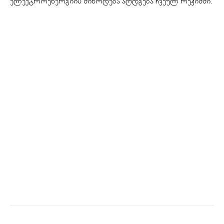
ელექტროენერგიის მიწოდება აღდგება ჩვეულ რეჟიმში.