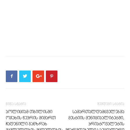
წინა სტატია
შემდეგი სტატია
პოლიციამ თბილისში
სამართალდამცველებმა
ოჯახის წევრის მიმართ
მესტიის მუნიციპალიტეტში,
ჩადენილი განზრახ
კრიპტოვალუტის
მკვლელობის მცდელობის
მწარმოებელი სპეციალური