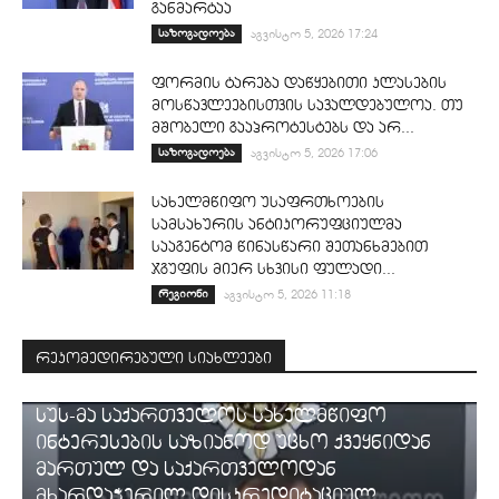
განმარტაა
საზოგადოება
აგვისტო 5, 2026 17:24
ფორმის ტარება დაწყებითი კლასების
მოსწავლეებისთვის სავალდებულოა. თუ
მშობელი გააპროტესტებს და არ...
საზოგადოება
აგვისტო 5, 2026 17:06
სახელმწიფო უსაფრთხოების
სამსახურის ანტიკორუფციულმა
სააგენტომ წინასწარი შეთანხმებით
ჯგუფის მიერ სხვისი ფულადი...
რეგიონი
აგვისტო 5, 2026 11:18
რეკომედირებული სიახლეები
ᲡᲐᲛᲐᲠᲗᲐᲚᲘ
სუს-მა საქართველოს სახელმწიფო
ინტერესების საზიანოდ უცხო ქვეყნიდან
მართულ და საქართველოდან
მხარდაჭერილ დისკრედიტაციულ