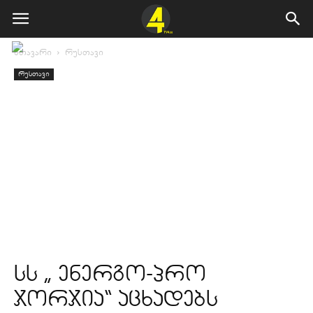
მთავარი
რუსთავი
რუსთავი
სს „ ენერგო-პრო
ჯორჯია“ აცხადებს