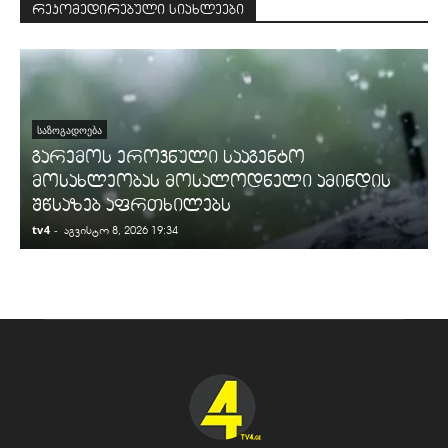
რეკომედირებული სიახლეები
ᲡᲐᲖᲝᲒᲐᲓᲝᲔᲑᲐ
გარემოს ეროვნული სააგენტო
მოსახლეობას მოსალოდნელი ამინდის
შწსაზებ აფრთხილებს
tv4
-
t
აგვისტო 8, 2026 19:34