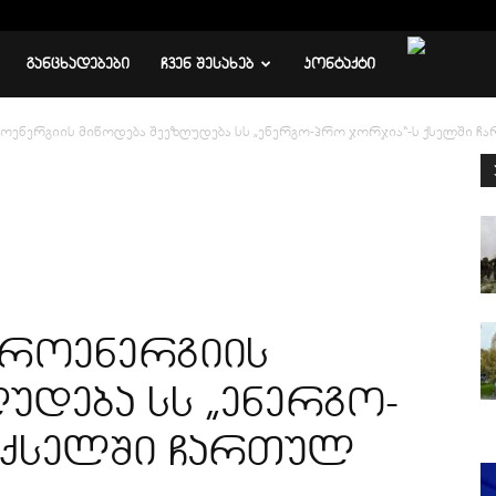
ᲒᲐᲜᲪᲮᲐᲓᲔᲑᲔᲑᲘ
ᲩᲕᲔᲜ ᲨᲔᲡᲐᲮᲔᲑ
ᲙᲝᲜᲢᲐᲥᲢᲘ
ოენერგიის მიწოდება შეეზღუდება სს „ენერგო-პრო ჯორჯია“-ს ქსელში ჩ
ტროენერგიის
უდება სს „ენერგო-
 ქსელში ჩართულ